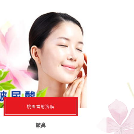
- 桃園雷射溶脂 -
皺鼻