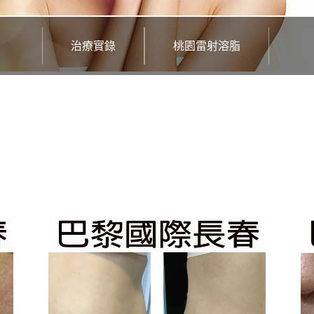
治療實錄
桃園雷射溶脂