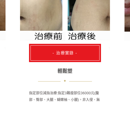
- 治療實錄 -
輕鬆塑
指定部位減指治療:指定3難瘦部位36000元(腹
部、臀部、大腿、蝴蝶袖、小腿)，非入侵、無
手術風險，不去健身房也能輕鬆塑。