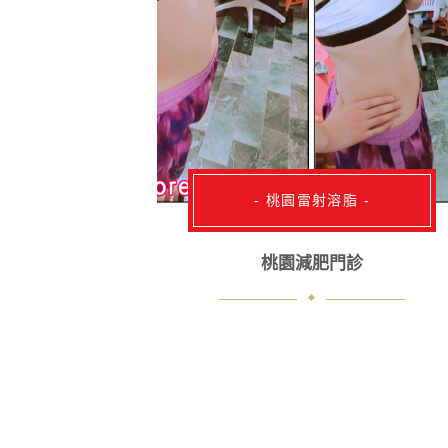
- 桃園雷射溶脂 -
桃園減肥門診