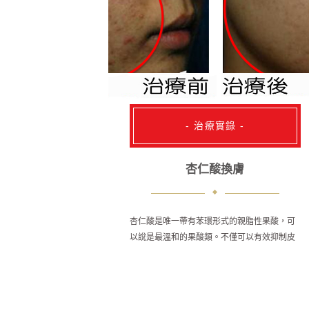
- 治療實錄 -
杏仁酸換膚
杏仁酸是唯一帶有苯環形式的親脂性果酸，可
以說是最溫和的果酸類。不僅可以有效抑制皮
膚中號稱「黑色素製造工廠」的兩個元素：
「酪氨酸脢」與「酪氨酸」，可阻斷黑色素生
成過敏性皮膚炎。本院獨家加入專屬複和式果
酸，醫美 專屬配方使效果相輔相成獨特的酸鹼