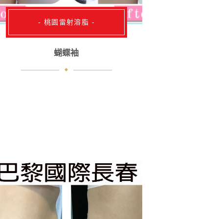
- 桃園雷射溶脂 -
蝴蝶袖