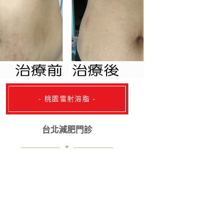
- 桃園雷射溶脂 -
台北減肥門診