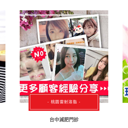
- 桃園雷射溶脂 -
台中減肥門診