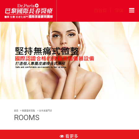
回首頁
简体
首頁
桃園雷射溶脂
台中減重門診
ROOMS
看更多