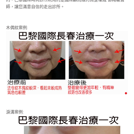
師，讓您滿意自信的走出診所。
桃園拉皮
木偶紋案例:
淚溝案例: