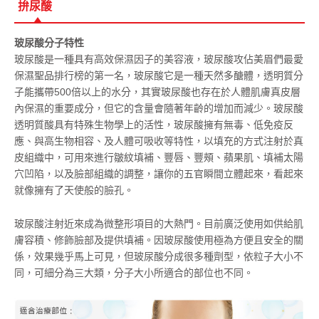
拚尿酸
玻尿酸分子特性
玻尿酸是一種具有高效保濕因子的美容液，玻尿酸攻佔美眉們最愛
保濕聖品排行榜的第一名，玻尿酸它是一種天然多醣體，透明質分
子能攜帶500倍以上的水分，其實玻尿酸也存在於人體肌膚真皮層
內保濕的重要成分，但它的含量會隨著年齡的增加而減少。玻尿酸
透明質酸具有特殊生物學上的活性，玻尿酸擁有無毒、低免疫反
應、與高生物相容、及人體可吸收等特性，以填充的方式注射於真
皮組織中，可用來進行皺紋填補、豐唇、豐頰、蘋果肌、填補太陽
穴凹陷，以及臉部組織的調整，讓你的五官瞬間立體起來，看起來
就像擁有了天使般的臉孔。
桃園拉皮
玻尿酸注射近來成為微整形項目的大熱門。目前廣泛使用如供給肌
膚容積、修飾臉部及提供填補。因玻尿酸使用極為方便且安全的關
係，效果幾乎馬上可見，但玻尿酸分成很多種劑型，依粒子大小不
同，可細分為三大類，分子大小所適合的部位也不同。
桃園拉皮