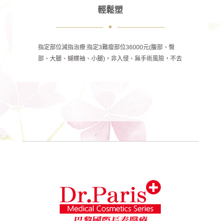
輕鬆塑
指定部位減指治療:指定3難瘦部位36000元(腹部、臀
部、大腿、蝴蝶袖、小腿)，非入侵、無手術風險，不去
健身房也能輕鬆塑。